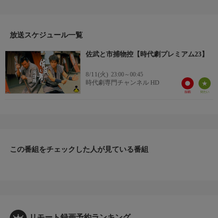
人であんまの松の市（梅宮辰夫）とすれちがうが、市を目の見え
ないあんまと知って、そのまま去る。翌日、岡場所で市のなじみ
の女とその客の侍が斬り殺され、市は下手人として召し捕らえら
れてしまう。
放送スケジュール一覧
番組詳細
佐武と市捕物控【時代劇プレミアム23】
市と親しい下っ引きの佐武（三浦友和）は市の無実を訴えるが聞
き入れられない。だが、数日後、同様な斬り口で別の男女が殺さ
8/11(火)
23:00～00:45
れたため、市は放免され、佐武と市は下手人探索を始める……。
時代劇専門チャンネル HD
この番組をチェックした人が見ている番組
リモート録画予約ランキング