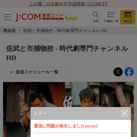
この夏、心を動かす作品特集 | J:COM TV
検索
CS番組一覧
番組表
番組表
佐武と市捕物控 - 時代劇専門チャンネル HD
佐武と市捕物控 - 時代劇専門チャンネル
HD
放送スケジュール一覧
エラー
通信に問題が発生しました[error]