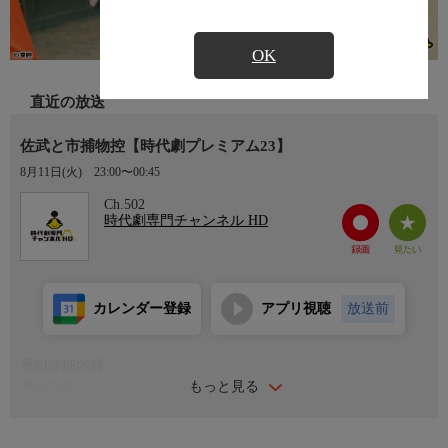
OK
直近の放送
佐武と市捕物控【時代劇プレミアム23】
8月11日(火)
23:00〜00:45
Ch.502
時代劇専門チャンネル HD
カレンダー登録
アプリ視聴
放送前
番組詳細内容
もっと見る
番組詳細
江戸は京橋の海産物問屋・五島屋に、面をつけた数人の侍が押し
入り、番頭を斬って金を奪っていった。侍たちは、居合抜きの名