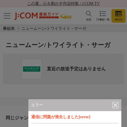
この夏、心を動かす作品特集 | J:COM TV
検索
CS番組一覧
番組表
番組表
ニュームーン/トワイライト・サーガ
ニュームーン/トワイライト・サーガ
直近の放送予定はありません
エラー
通信に問題が発生しました[error]
同じジャンルのおすすめ番組