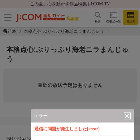
この夏、心を動かす作品特集 | J:COM TV
検索
CS番組一覧
番組表
番組表
本格点心!ぷりっぷり海老ニラまんじゅう
本格点心!ぷりっぷり海老ニラまんじゅ
う
直近の放送予定はありません
エラー
通信に問題が発生しました[error]
同じジャンルのおすすめ番組