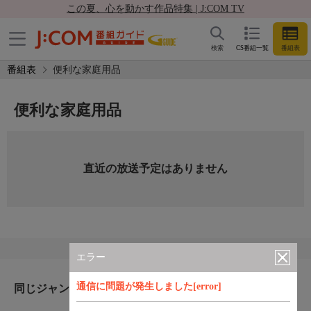
この夏、心を動かす作品特集 | J:COM TV
検索
CS番組一覧
番組表
番組表
便利な家庭用品
便利な家庭用品
直近の放送予定はありません
エラー
通信に問題が発生しました[error]
同じジャンルのおすすめ番組