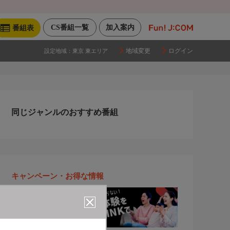
CS番組一覧
加入案内
番組表
地域変更
ログイン
設定地域：
東京 東エリア
同じジャンルのおすすめ番組
キャンペーン・お得な情報