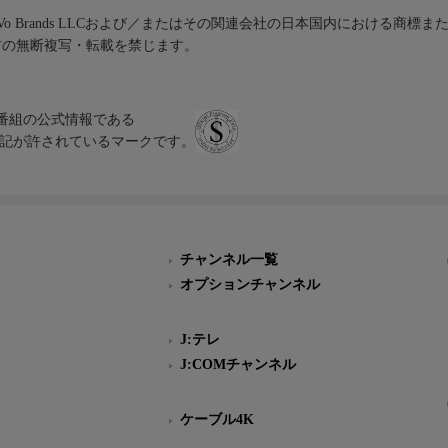
iVo Brands LLCおよび／またはその関連会社の日本国内における商標
材の無断複写・転載を禁じます。
、テレビ番組の公式情報である
スにのみ表記が許されているマークです。
チャンネル一覧
オプションチャンネル
J:テレ
J:COMチャンネル
ケーブル4K