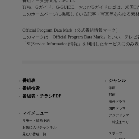
番組データ提供元：IPG Inc.
TiVo、Gガイド、G-GUIDE、およびGガイドロゴは、米国T
このホームページに掲載している記事・写真等あらゆる素
Official Program Data Mark（公式番組情報マーク）
このマークは「Official Program Data Mark」といい
「SI(Service Information)情報」を利用したサービ
番組表
ジャンル
番組検索
洋画
邦画
番組表・チラシPDF
海外ドラマ
国内ドラマ
マイメニュー
アジアドラマ
リモート録画予約
韓流まつり
お気に入りチャンネル
スポーツ
見たい番組一覧