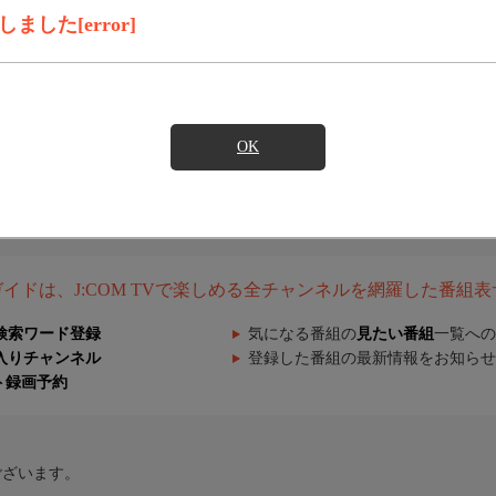
した[error]
OK
組ガイドは、J:COM TVで楽しめる全チャンネルを網羅した番組
検索ワード登録
気になる番組の
見たい番組
一覧への
入りチャンネル
登録した番組の最新情報をお知らせ
ト録画予約
ございます。