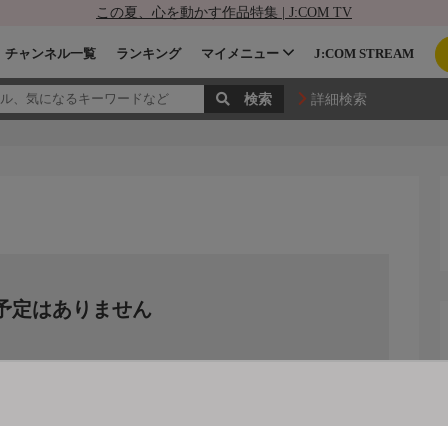
この夏、心を動かす作品特集 | J:COM TV
チャンネル一覧
ランキング
マイメニュー
J:COM STREAM
詳細検索
予定はありません