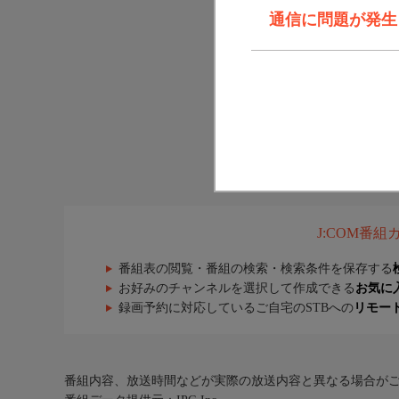
通信に問題が発生しま
J:COM番
番組表の閲覧・番組の検索・検索条件を保存する
お好みのチャンネルを選択して作成できる
お気に
録画予約に対応しているご自宅のSTBへの
リモー
番組内容、放送時間などが実際の放送内容と異なる場合が