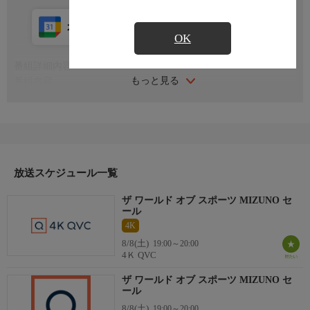
カレンダー登録
アプリ視聴
放送中
OK
番組詳細内容
もっと見る
番組内容
※番組の内容や放送日時は、変更となる場合がございます。
放送スケジュール一覧
ザ ワールド オブ スポーツ MIZUNO セ
ール
4K
8/8(土)
19:00～20:00
4Ｋ QVC
ザ ワールド オブ スポーツ MIZUNO セ
ール
8/8(土)
19:00～20:00