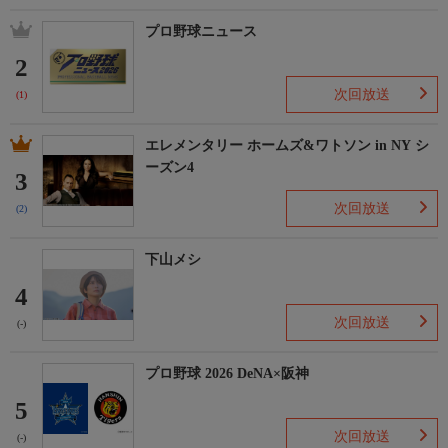
プロ野球ニュース
2
次回放送
(1)
エレメンタリー ホームズ&ワトソン in NY シ
ーズン4
3
次回放送
(2)
下山メシ
4
次回放送
(-)
プロ野球 2026 DeNA×阪神
5
次回放送
(-)