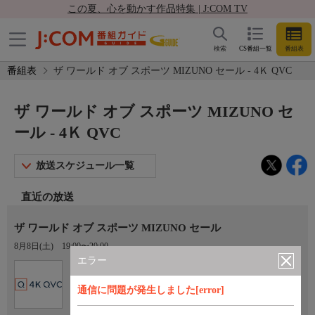
この夏、心を動かす作品特集 | J:COM TV
検索
CS番組一覧
番組表
番組表
ザ ワールド オブ スポーツ MIZUNO セール - 4Ｋ QVC
ザ ワールド オブ スポーツ MIZUNO セ
ール - 4Ｋ QVC
放送スケジュール一覧
直近の放送
ザ ワールド オブ スポーツ MIZUNO セール
8月8日(土)
19:00〜20:00
エラー
Ch.431
4Ｋ QVC
通信に問題が発生しました[error]