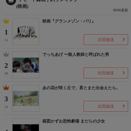
(映画)
08/06更新
映画『グランメゾン・パリ』
1
次回放送
(-)
でっちあげ 〜殺人教師と呼ばれた男
2
次回放送
(4)
あの花が咲く丘で、君とまた出会えたら。
3
次回放送
(-)
楳図かずお恐怖劇場 まだらの少女