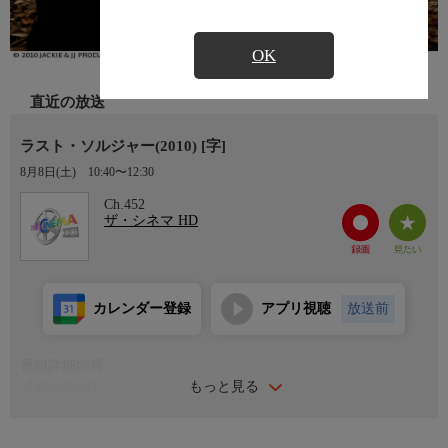
OK
直近の放送
ラスト・ソルジャー(2010) [字]
8月8日(土)
10:40〜12:30
Ch.452
ザ・シネマ HD
カレンダー登録
アプリ視聴
放送前
番組詳細内容
もっと見る
【番組詳細】
ジャッキー・チェンが構想に20年を費やし、製作総指揮・原案・
武術指導も兼任した武侠アクション大作。おなじみのコミカルで