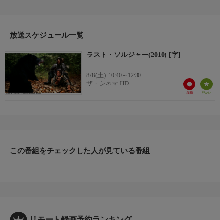
危険なスタントを披露する一方、戦を好まない下級兵士に扮して
平和の尊さを訴えかける。(2010年・中国／香港・96分・カラー)
【監督・脚本】ディン・シェン
【出演】ジャッキー・チェン、ワン・リーホン、ユ・スンジュ
放送スケジュール一覧
ン、リン・ポンほか
ラスト・ソルジャー(2010) [字]
8/8(土)
10:40～12:30
ザ・シネマ HD
この番組をチェックした人が見ている番組
リモート録画予約ランキング