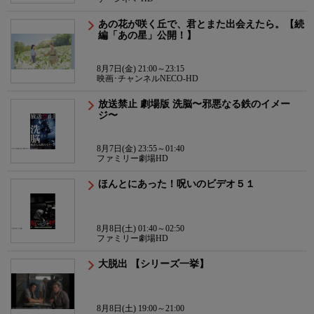
あの花が咲く丘で、君とまた出会えたら。【続
編「あの星」公開！】
8月7日(金) 21:00～23:15
映画･チャンネルNECO-HD
放送禁止 劇場版 洗脳〜邪悪なる鉄のイメー
ジ〜
8月7日(金) 23:55～01:40
ファミリー劇場HD
ほんとにあった！呪いのビデオ５１
8月8日(土) 01:40～02:50
ファミリー劇場HD
大脱出 【シリーズ一挙】
8月8日(土) 19:00～21:00