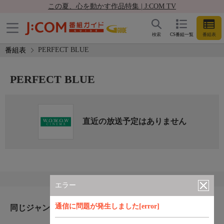
この夏、心を動かす作品特集 | J:COM TV
検索
CS番組一覧
番組表
PERFECT BLUE
番組表
PERFECT BLUE
直近の放送予定はありません
エラー
通信に問題が発生しました[error]
同じジャンルのおすすめ番組