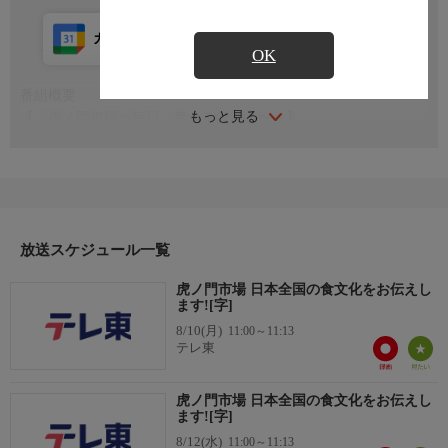
カレンダー登録
アプリ視聴
放送前
OK
番組概要
もっと見る
【「虎ノ門市場〜毎日、幸せごはん。〜」】
日本全国の食文化をお伝えします。地方に伝わる昔ながらの伝統
の味や、いま進化を遂げている新しい味など、こだわりの生産者
や料理人に密着取材します。紹介した食材はテレビ東京のお取り
寄せサービス「虎ノ門市場」でお取り寄せ可能です。電話やイン
ターネットでお申し込みください。
放送スケジュール一覧
関連情報
虎ノ門市場 日本全国の食文化をお伝えし
テレビ東京のお取り寄せグルメサービス、「虎ノ門市場」でご注
ます![字]
文いただけます。
8/10(月)
11:00～11:13
【番組ホームページ】
テレ東
www.toranomon-ichiba.com/
【注文フリーダイヤル】
虎ノ門市場 日本全国の食文化をお伝えし
0120-88-7777
ます![字]
8/12(水)
11:00～11:13