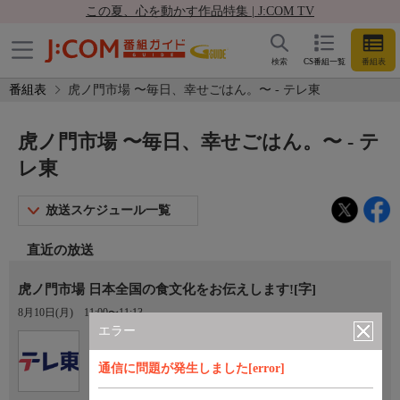
この夏、心を動かす作品特集 | J:COM TV
検索
CS番組一覧
番組表
番組表
虎ノ門市場 〜毎日、幸せごはん。〜 - テレ東
虎ノ門市場 〜毎日、幸せごはん。〜 - テ
レ東
放送スケジュール一覧
直近の放送
虎ノ門市場 日本全国の食文化をお伝えします![字]
8月10日(月)
11:00〜11:13
エラー
Ch.7
テレ東
通信に問題が発生しました[error]