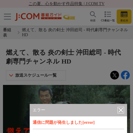
この夏、心を動かす作品特集 | J:COM TV
検索
CS番組一覧
番組表
番組
燃えて、散る 炎の剣士 沖田総司 - 時代劇専門チャンネル
HD
表
燃えて、散る 炎の剣士 沖田総司 - 時代
劇専門チャンネル HD
放送スケジュール一覧
エラー
通信に問題が発生しました[error]