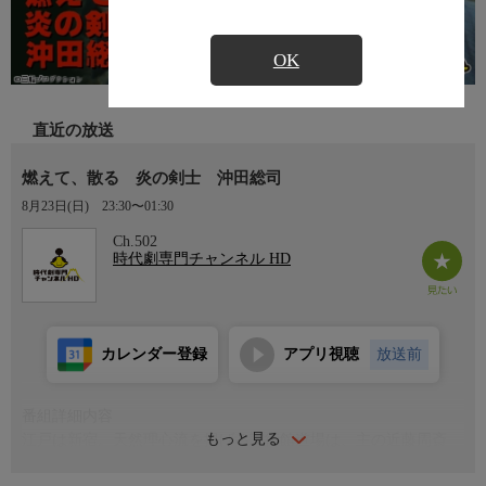
OK
直近の放送
燃えて、散る 炎の剣士 沖田総司
8月23日(日)
23:30〜01:30
Ch.502
時代劇専門チャンネル HD
カレンダー登録
アプリ視聴
放送前
番組詳細内容
もっと見る
江戸は新宿。天然理心流を掲げる試衛館道場は、主の近藤周斎
（三船敏郎）とその養子・勇（若林豪）、土方歳三（柴田恭兵）