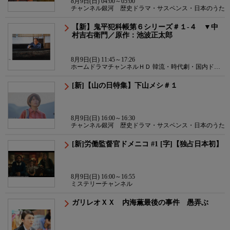
8月9日(日) 04:00～05:00
チャンネル銀河 歴史ドラマ・サスペンス・日本のうた
【新】鬼平犯科帳第６シリーズ＃１-４ ▼中
村吉右衛門／原作：池波正太郎
8月9日(日) 11:45～17:26
ホームドラマチャンネルＨＤ 韓流・時代劇・国内ドラ
マ
[新]【山の日特集】下山メシ＃１
8月9日(日) 16:00～16:30
チャンネル銀河 歴史ドラマ・サスペンス・日本のうた
[新]労働監督官ドメニコ #1 [字]【独占日本初】
8月9日(日) 16:00～16:55
ミステリーチャンネル
ガリレオＸＸ 内海薫最後の事件 愚弄ぶ