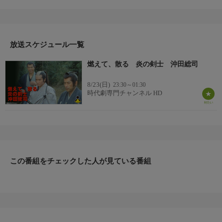
ら凄腕の剣客が揃っていることで評判になっていた。中でも、沖
田総司（田原俊彦）はわずか20歳で免許皆伝とされ、天才の呼び
声が高い。ある日、近藤勇と土方は道場の食費の足しとして懸賞
金を得るため、沖田を連れて強盗を捕まえに町へ出る。しかし、
ケンカ慣れしていなかった沖田は強盗の一人を斬り殺してしま
放送スケジュール一覧
い…。
燃えて、散る 炎の剣士 沖田総司
8/23(日)
23:30～01:30
時代劇専門チャンネル HD
この番組をチェックした人が見ている番組