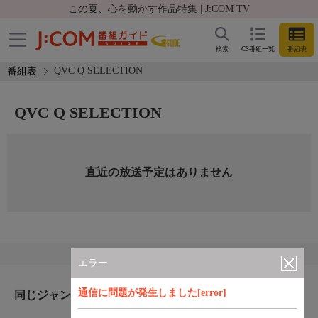
この夏、心を動かす作品特集 | J:COM TV
検索
CS番組一覧
番組表
QVC Q SELECTION
番組表
QVC Q SELECTION
直近の放送予定はありません
エラー
通信に問題が発生しました[error]
同じジャンルのおすすめ番組