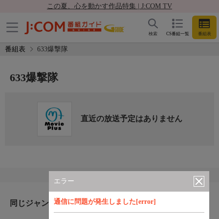
この夏、心を動かす作品特集 | J:COM TV
検索
CS番組一覧
番組表
番組表
633爆撃隊
633爆撃隊
直近の放送予定はありません
エラー
通信に問題が発生しました[error]
同じジャンルのおすすめ番組