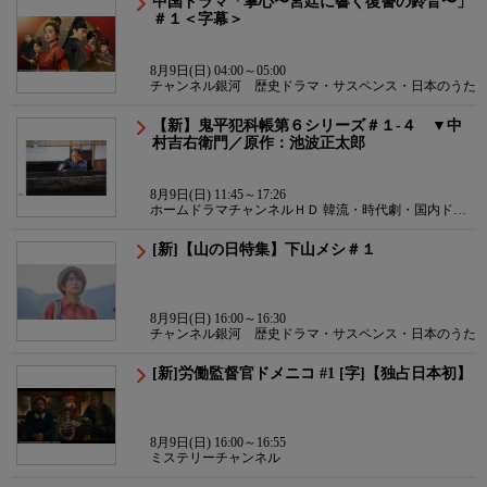
中国ドラマ「掌心〜宮廷に響く復讐の鈴音〜」
＃１＜字幕＞
8月9日(日) 04:00～05:00
チャンネル銀河 歴史ドラマ・サスペンス・日本のうた
【新】鬼平犯科帳第６シリーズ＃１-４ ▼中
村吉右衛門／原作：池波正太郎
8月9日(日) 11:45～17:26
ホームドラマチャンネルＨＤ 韓流・時代劇・国内ドラ
マ
[新]【山の日特集】下山メシ＃１
8月9日(日) 16:00～16:30
チャンネル銀河 歴史ドラマ・サスペンス・日本のうた
[新]労働監督官ドメニコ #1 [字]【独占日本初】
8月9日(日) 16:00～16:55
ミステリーチャンネル