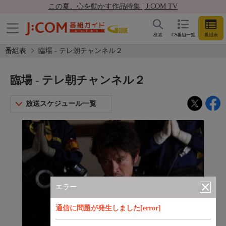
この夏、心を動かす作品特集 | J:COM TV
検索
CS番組一覧
番組表
番組表
臨場 - テレ朝チャンネル２
臨場 - テレ朝チャンネル２
放送スケジュール一覧
エラー
通信に問題が発生しました[error]