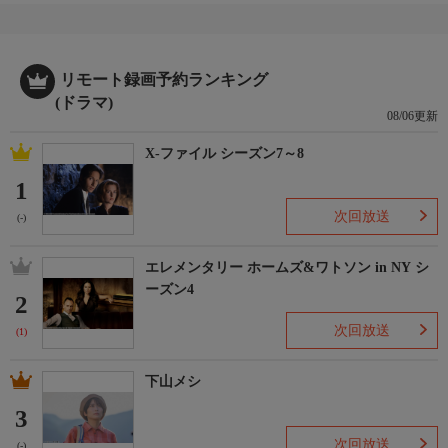
リモート録画予約ランキング
(ドラマ)
08/06更新
X-ファイル シーズン7～8
1
次回放送
(-)
エレメンタリー ホームズ&ワトソン in NY シ
ーズン4
2
次回放送
(1)
下山メシ
3
次回放送
(-)