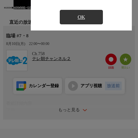
OK
直近の放送
臨場 #7・8
8月10日(月)
22:00〜00:00
Ch.758
テレ朝チャンネル２
カレンダー登録
アプリ視聴
放送前
番組詳細内容
もっと見る
詳細
検視官・倉石義男は、優秀だが死者の声をすべて拾えれば周囲と
の軋轢など気にしない組織の厄介者。「拾えるものは、根こそぎ
拾ってやれ」彼の死者に対する悼み方、優しさが死因を追究し事
件解決へ導く。