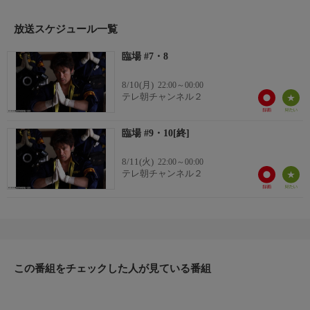
原作：横山秀夫「臨場」（光文社文庫）
放送スケジュール一覧
臨場 #7・8
8/10(月)
22:00～00:00
テレ朝チャンネル２
臨場 #9・10[終]
8/11(火)
22:00～00:00
テレ朝チャンネル２
この番組をチェックした人が見ている番組