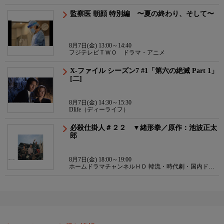
監察医 朝顔 特別編 〜夏の終わり、そして〜
8月7日(金) 13:00～14:40
フジテレビＴＷＯ ドラマ・アニメ
X-ファイル シーズン7 #1「第六の絶滅 Part 1」
[二]
8月7日(金) 14:30～15:30
Dlife（ディーライフ）
必殺仕掛人＃２２ ▼緒形拳／原作：池波正太
郎
8月7日(金) 18:00～19:00
ホームドラマチャンネルＨＤ 韓流・時代劇・国内ドラ
マ