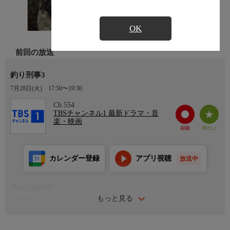
OK
前回の放送
釣り刑事3
7月28日(火)
17:50〜19:30
Ch.554
TBSチャンネル1 最新ドラマ・音
楽・映画
カレンダー登録
アプリ視聴
放送中
番組詳細内容
もっと見る
出演者
中村梅雀、石川梨華、中本賢、原日出子、吉田羊、土屋裕一、前
島亜美（SUPER☆GiRLS）、穂積隆信、根本りつ子、寺田農、螢