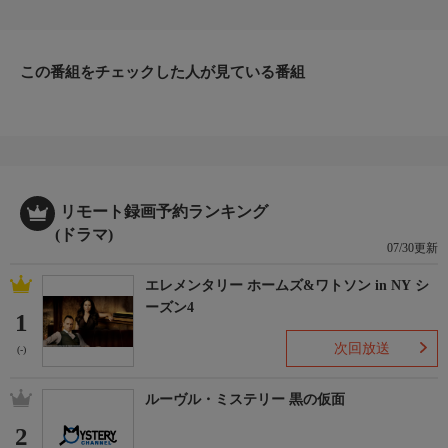
雪次朗、村田雄浩 ほか
番組内容
中村梅雀主演「釣り刑事」シリーズ第3弾。釣り好きな元刑事、
今は奥多摩でペンションを経営する鈴木五右衛門が、釣りの知識
この番組をチェックした人が見ている番組
も駆使しながら難事件を解決する。今回は人望の厚い保護司殺害
と、仮出所中の強盗犯の不可解な転落死の謎に挑む。半年前に愛
妻を亡くして元気のない五右衛門だったが、奥多摩の自然の中で
事件に関わりながらは次第に自分らしさを取り戻していく…。
原作・脚本
【脚本】入江信吾
リモート録画予約ランキング
制作
(ドラマ)
G・カンパニー/TBS 2012
07/30更新
プロデューサー
エレメンタリー ホームズ&ワトソン in NY シ
見留多佳城、神崎良
ーズン4
ディレクター
1
皆川智之
次回放送
(-)
ルーヴル・ミステリー 黒の仮面
2