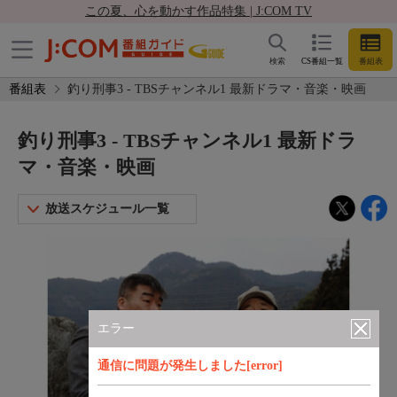
この夏、心を動かす作品特集 | J:COM TV
検索
CS番組一覧
番組表
番組表
釣り刑事3 - TBSチャンネル1 最新ドラマ・音楽・映画
釣り刑事3 - TBSチャンネル1 最新ドラ
マ・音楽・映画
放送スケジュール一覧
エラー
通信に問題が発生しました[error]