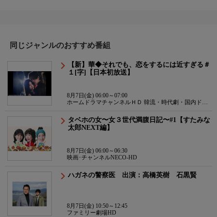
同じジャンルのおすすめ番組
【新】華◆それでも、恋をするには近すぎる＃
１[字]【日本初放送】
8月7日(金) 06:00～07:00
ホームドラマチャンネルＨＤ 韓流・時代劇・国内ドラ
マ
タベホの女〜女３世代満腹日記〜#1【すたみな
太郎NEXT編】
8月7日(金) 06:00～06:30
映画･チャンネルNECO-HD
ハガネの警察医 出演：高橋英樹 石黒賢
8月7日(金) 10:50～12:45
ファミリー劇場HD