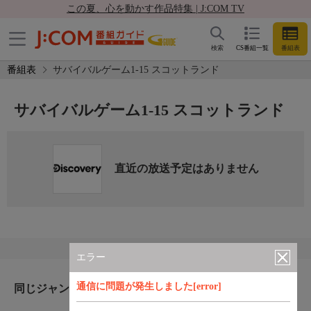
この夏、心を動かす作品特集 | J:COM TV
検索
CS番組一覧
番組表
番組表
サバイバルゲーム1-15 スコットランド
サバイバルゲーム1-15 スコットランド
直近の放送予定はありません
エラー
通信に問題が発生しました[error]
同じジャンルのおすすめ番組