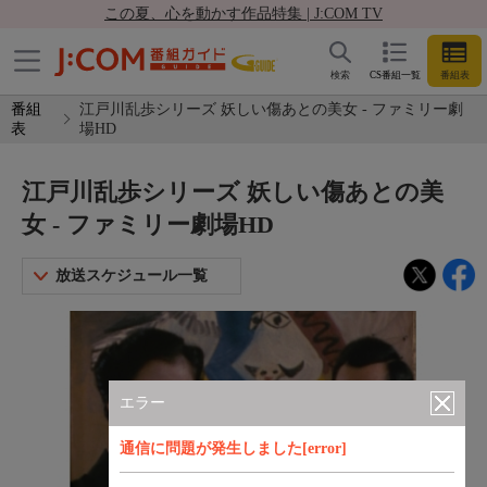
この夏、心を動かす作品特集 | J:COM TV
検索
CS番組一覧
番組表
番組
江戸川乱歩シリーズ 妖しい傷あとの美女 - ファミリー劇
表
場HD
江戸川乱歩シリーズ 妖しい傷あとの美
女 - ファミリー劇場HD
放送スケジュール一覧
エラー
通信に問題が発生しました[error]