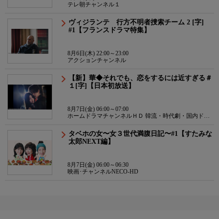
テレ朝チャンネル１
ヴィジランテ 行方不明者捜索チーム 2 [字]
#1【フランスドラマ特集】
8月6日(木) 22:00～23:00
アクションチャンネル
【新】華◆それでも、恋をするには近すぎる＃
１[字]【日本初放送】
8月7日(金) 06:00～07:00
ホームドラマチャンネルＨＤ 韓流・時代劇・国内ドラ
マ
タベホの女〜女３世代満腹日記〜#1【すたみな
太郎NEXT編】
8月7日(金) 06:00～06:30
映画･チャンネルNECO-HD