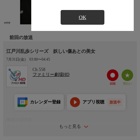
OK
前回の放送
江戸川乱歩シリーズ 妖しい傷あとの美女
7月31日(金)
03:00〜04:45
Ch.558
ファミリー劇場HD
カレンダー登録
アプリ視聴
放送中
番組詳細内容
もっと見る
【あらすじ】
シンクロナイズド・ショーの最中、ダンサーが殺された。その