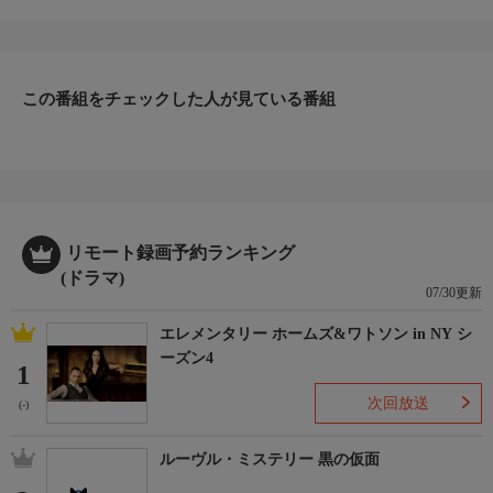
夜、被害者の義母・静子（佳那晃子）が探偵・明智小五郎（天知
茂）を訪れ、新進ミステリー作家の小説を差し出した。それを読
んだ明智は、ストーリーが今日発生したプールでの事件とそっく
りであることに驚き、作家を調べ始める。
【スタッフ】
この番組をチェックした人が見ている番組
【原作】：江戸川乱歩 【脚本】：池田雄一 【監
督】：永野靖忠
【キャスト】
出演：天知茂、藤吉久美子、中尾彬、佳那晃子、荒井注 ほか
【サブタイトル】
-
リモート録画予約ランキング
【放送・製作】
(ドラマ)
1985年初放送
07/30更新
【話数】
エレメンタリー ホームズ&ワトソン in NY シ
-
ーズン4
【視聴制限】
1
-
次回放送
(-)
ルーヴル・ミステリー 黒の仮面