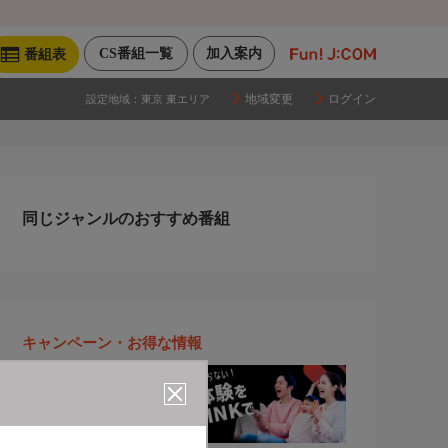
CS番組一覧
加入案内
番組表
地域変更
ログイン
設定地域：
東京 東エリア
同じジャンルのおすすめ番組
キャンペーン・お得な情報