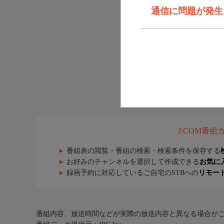
通信に問題が発生しま
J:COM番
番組表の閲覧・番組の検索・検索条件を保存する
お好みのチャンネルを選択して作成できる
お気に
録画予約に対応しているご自宅のSTBへの
リモー
番組内容、放送時間などが実際の放送内容と異なる場合が