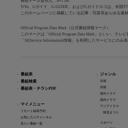
番組データ提供元：IPG Inc.
TiVo、Gガイド、G-GUIDE、およびGガイドロゴは、米国T
このホームページに掲載している記事・写真等あらゆる素
Official Program Data Mark（公式番組情報マーク）
このマークは「Official Program Data Mark」といい
「SI(Service Information)情報」を利用したサービ
番組表
ジャンル
番組検索
洋画
邦画
番組表・チラシPDF
海外ドラマ
国内ドラマ
マイメニュー
アジアドラマ
リモート録画予約
韓流まつり
お気に入りチャンネル
スポーツ
見たい番組一覧