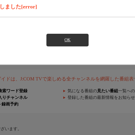
した[error]
OK
組ガイドは、J:COM TVで楽しめる全チャンネルを網羅した番組
検索ワード登録
気になる番組の
見たい番組
一覧への
入りチャンネル
登録した番組の最新情報をお知らせ
ト録画予約
ございます。