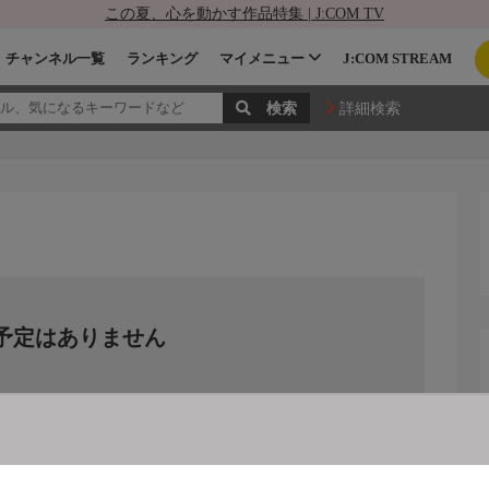
この夏、心を動かす作品特集 | J:COM TV
チャンネル一覧
ランキング
マイメニュー
J:COM STREAM
詳細検索
予定はありません