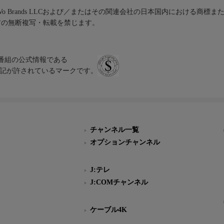
iVo Brands LLCおよび／またはその関連会社の日本国内における商標
材の無断複写・転載を禁じます。
、テレビ番組の公式情報である
スにのみ表記が許されているマークです。
チャンネル一覧
オプションチャンネル
J:テレ
J:COMチャンネル
ケーブル4K