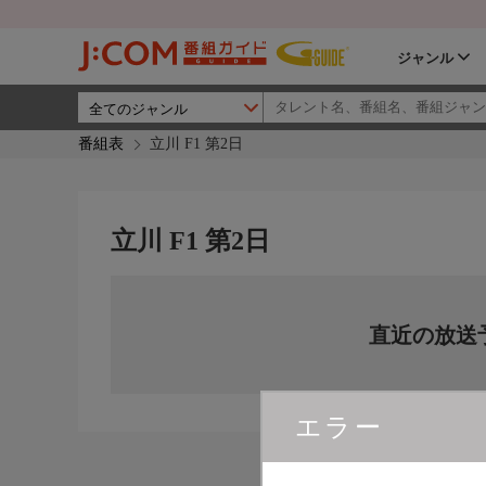
ジャンル
番組表
立川 F1 第2日
立川 F1 第2日
直近の放送
エラー