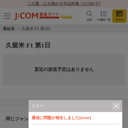
この夏、心を動かす作品特集 | J:COM TV
検索
CS番組一覧
番組表
番組表
久留米 F1 第1日
久留米 F1 第1日
直近の放送予定はありません
エラー
通信に問題が発生しました[error]
同じジャンルのおすすめ番組