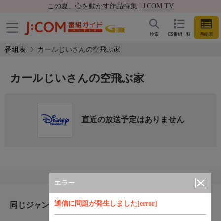
この夏、心を動かす作品特集 | J:COM TV
検索
CS番組一覧
番組表
番組表
カールじいさんの空飛ぶ家
カールじいさんの空飛ぶ家
直近の放送予定はありません
エラー
通信に問題が発生しました[error]
同じジャンルのおすすめ番組