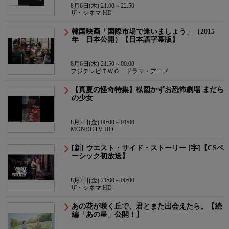
8月6日(木) 21:00～22:50
ザ・シネマ HD
韓国映画「国際市場で逢いましょう」（2015
年 日本公開）【日本語字幕版】
8月6日(木) 21:50～00:00
フジテレビＴＷＯ ドラマ・アニメ
【真夏の怪奇特集】楳図かずお恐怖劇場 まだら
の少女
8月7日(金) 00:00～01:00
MONDOTV HD
[新] ウエスト・サイド・ストーリー [字]【CSベ
ーシック初放送】
8月7日(金) 21:00～00:00
ザ・シネマ HD
あの花が咲く丘で、君とまた出会えたら。【続
編「あの星」公開！】