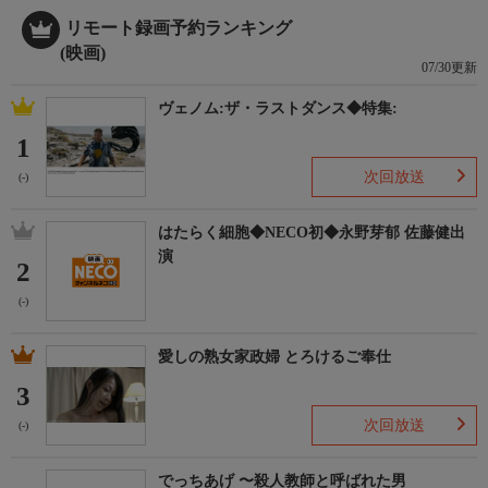
リモート録画予約ランキング
(映画)
07/30更新
ヴェノム:ザ・ラストダンス◆特集:
1
次回放送
(-)
はたらく細胞◆NECO初◆永野芽郁 佐藤健出
演
2
(-)
愛しの熟女家政婦 とろけるご奉仕
3
次回放送
(-)
でっちあげ 〜殺人教師と呼ばれた男