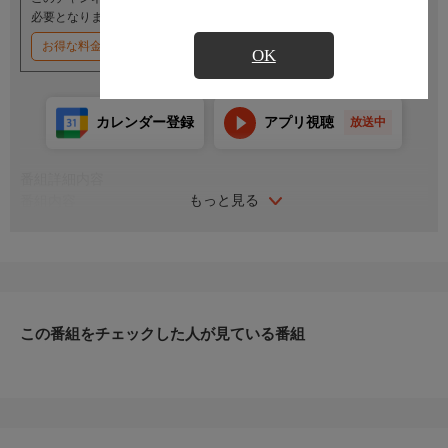
必要となります。
お得な料金割引キャンペーン実施中
OK
カレンダー登録
アプリ視聴
放送中
番組詳細内容
もっと見る
番組内容
出演:緑魔子／谷隼人／大原麗子／荒木一郎／城野ゆき／東野孝
彦／石橋蓮司／岡田英次監督:降旗康男 脚本:神波史男／小野竜
之助 閉塞感漂う青春の中でさまよう家出娘のヨーコが、自分の
人生を探し求めてヨーロッパへ船出する。不良娘のヨーコは、幼
馴染みのタケシをたよって家出してきたが、ヨーコを欲望の対象
としかみないタケシのもとをのがれて新宿の繁華街にさまよい出
この番組をチェックした人が見ている番組
た。知り合った男たちと遊び暮れるが…。