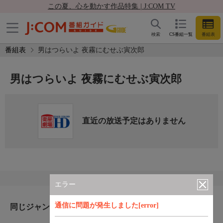
この夏、心を動かす作品特集 | J:COM TV
検索
CS番組一覧
番組表
番組表
男はつらいよ 夜霧にむせぶ寅次郎
男はつらいよ 夜霧にむせぶ寅次郎
直近の放送予定はありません
エラー
通信に問題が発生しました[error]
同じジャンルのおすすめ番組