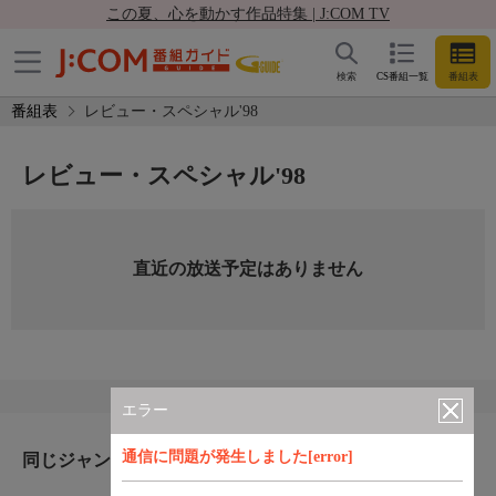
この夏、心を動かす作品特集 | J:COM TV
検索
CS番組一覧
番組表
番組表
レビュー・スペシャル'98
レビュー・スペシャル'98
直近の放送予定はありません
エラー
通信に問題が発生しました[error]
同じジャンルのおすすめ番組