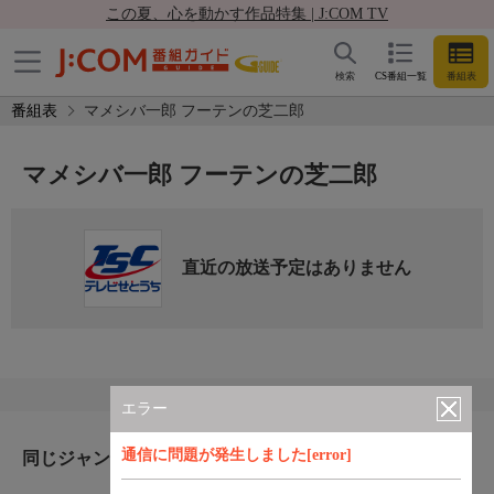
この夏、心を動かす作品特集 | J:COM TV
検索
CS番組一覧
番組表
番組表
マメシバ一郎 フーテンの芝二郎
マメシバ一郎 フーテンの芝二郎
直近の放送予定はありません
エラー
通信に問題が発生しました[error]
同じジャンルのおすすめ番組