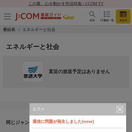
この夏、心を動かす作品特集 | J:COM TV
検索
CS番組一覧
番組表
番組表
エネルギーと社会
エネルギーと社会
直近の放送予定はありません
エラー
通信に問題が発生しました[error]
同じジャンルのおすすめ番組