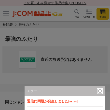
この夏、心を動かす作品特集 | J:COM TV
検索
CS番組一覧
番組表
番組表
最強のふたり
最強のふたり
直近の放送予定はありません
エラー
通信に問題が発生しました[error]
同じジャンルのおすすめ番組