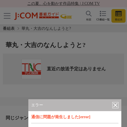
この夏、心を動かす作品特集 | J:COM TV
検索
CS番組一覧
番組表
番組表
華丸・大吉のなんしようと?
華丸・大吉のなんしようと?
直近の放送予定はありません
エラー
通信に問題が発生しました[error]
同じジャンルのおすすめ番組