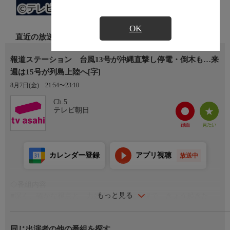
OK
直近の放送
報道ステーション 台風13号が沖縄直撃し停電・倒木も…来
週は15号が列島上陸へ[字]
8月7日(金)
21:54〜23:10
Ch.5
テレビ朝日
カレンダー登録
アプリ視聴
放送中
◇番組内容
もっと見る
■深く、確かな視点と、力強く、温かな目線で、きょう起きた
様々なニュースをしっかりとお伝えします
■“きょう知りたいニュース"の当事者や専門家を招き、スタジオ
同じ出演者の他の番組を探す
で深掘り!