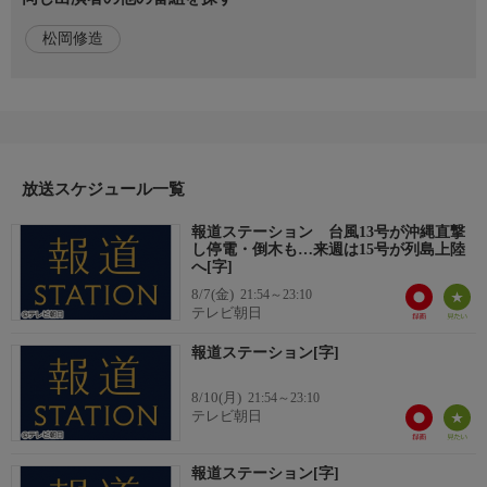
■元アスリートの独自視点。豪華出演者陣と共に、スポーツの熱
松岡修造
量を余すことなくお伝えします
■あなたの明日に寄り添う気象コーナー。災害情報はどこよりも
詳しく!
■「今」を読み解くニュース企画。「これから」に繋がる「未来
を人から」企画も!
放送スケジュール一覧
◇おしらせ
☆番組HP
報道ステーション 台風13号が沖縄直撃
https://www.tv-asahi.co.jp/hst/
し停電・倒木も…来週は15号が列島上陸
☆X(旧Twitter)
へ[字]
https://x.com/hst_tvasahi/
8/7(金)
21:54～23:10
☆TikTok
テレビ朝日
https://www.tiktok.com/@hst_tvasahi/
報道ステーション[字]
※放送内容が変更になる場合があります。あらかじめご了承くだ
8/10(月)
21:54～23:10
さい
テレビ朝日
報道ステーション[字]