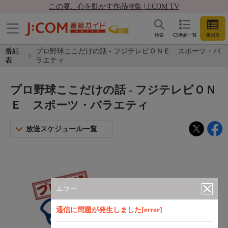
この夏、心を動かす作品特集 | J:COM TV
検索
CS番組一覧
番組表
番組
プロ野球ここだけの話 - フジテレビＯＮＥ スポーツ・バ
表
ラエティ
プロ野球ここだけの話 - フジテレビＯＮ
Ｅ スポーツ・バラエティ
放送スケジュール一覧
エラー
通信に問題が発生しました[error]