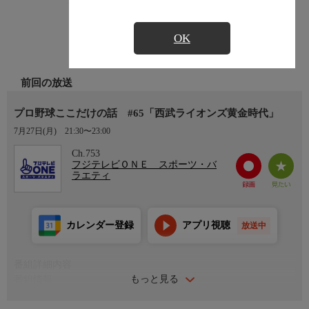
OK
前回の放送
プロ野球ここだけの話 #65「西武ライオンズ黄金時代」
7月27日(月)
21:30〜23:00
Ch.753
フジテレビＯＮＥ スポーツ・バ
ラエティ
カレンダー登録
アプリ視聴
放送中
番組詳細内容
もっと見る
番組情報
豪華ゲストをお招きしてプロ野球に関するありとあらゆるテーマ