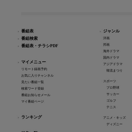
番組表
ジャンル
番組検索
洋画
邦画
番組表・チラシPDF
海外ドラマ
国内ドラマ
マイメニュー
アジアドラマ
リモート録画予約
韓流まつり
お気に入りチャンネル
スポーツ
見たい番組一覧
プロ野球
検索ワード登録
サッカー
番組お知らせメール
ゴルフ
マイ番組ページ
テニス
ランキング
アニメ・キッズ
ディズニー