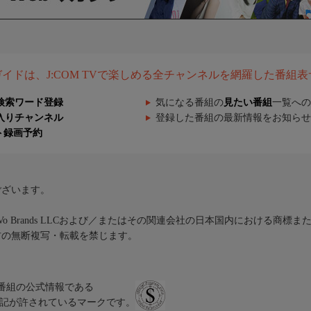
組ガイドは、J:COM TVで楽しめる全チャンネルを網羅した番組
検索ワード登録
気になる番組の
見たい番組
一覧への
入りチャンネル
登録した番組の最新情報をお知らせ
ト録画予約
ございます。
iVo Brands LLCおよび／またはその関連会社の日本国内における商標
材の無断複写・転載を禁じます。
、テレビ番組の公式情報である
スにのみ表記が許されているマークです。