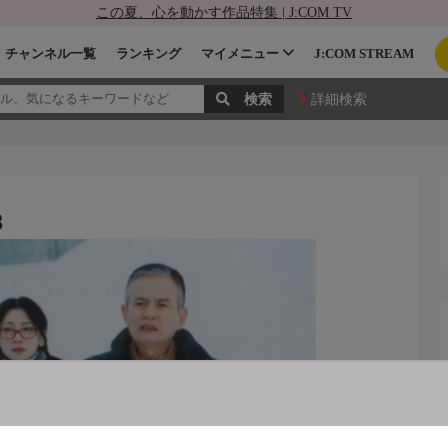
この夏、心を動かす作品特集 | J:COM TV
チャンネル一覧
ランキング
マイメニュー
J:COM STREAM
詳細検索
8