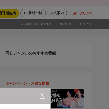
CS番組一覧
加入案内
番組表
地域変更
ログイン
設定地域：
東京 東エリア
同じジャンルのおすすめ番組
キャンペーン・お得な情報