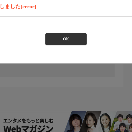
した[error]
OK
の放送予定はありません