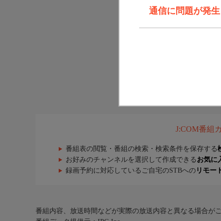
通信に問題が発生しま
J:COM番
番組表の閲覧・番組の検索・検索条件を保存する
お好みのチャンネルを選択して作成できる
お気に
録画予約に対応しているご自宅のSTBへの
リモー
番組内容、放送時間などが実際の放送内容と異なる場合が