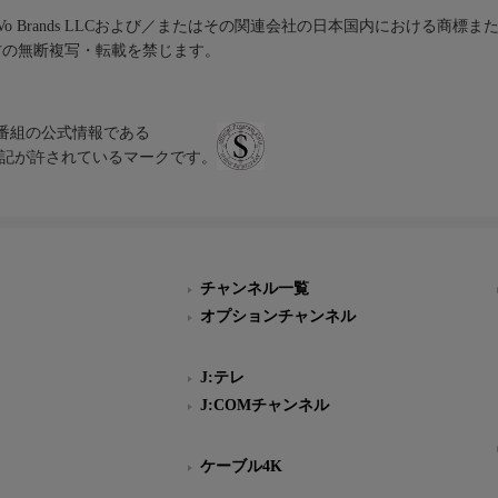
iVo Brands LLCおよび／またはその関連会社の日本国内における商標
材の無断複写・転載を禁じます。
、テレビ番組の公式情報である
スにのみ表記が許されているマークです。
チャンネル一覧
オプションチャンネル
J:テレ
J:COMチャンネル
ケーブル4K