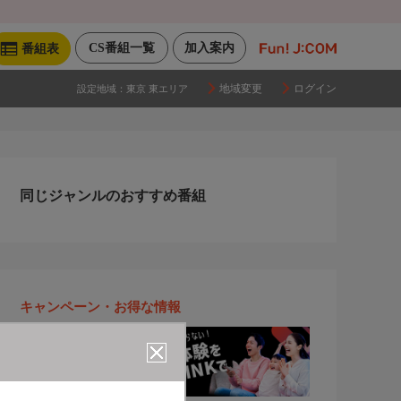
CS番組一覧
加入案内
番組表
地域変更
ログイン
設定地域：
東京 東エリア
同じジャンルのおすすめ番組
キャンペーン・お得な情報