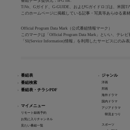
番組データ提供元：IPG Inc.
TiVo、Gガイド、G-GUIDE、およびGガイドロゴは、米国T
このホームページに掲載している記事・写真等あらゆる素
Official Program Data Mark（公式番組情報マーク）
このマークは「Official Program Data Mark」といい
「SI(Service Information)情報」を利用したサービ
番組表
ジャンル
番組検索
洋画
邦画
番組表・チラシPDF
海外ドラマ
国内ドラマ
マイメニュー
アジアドラマ
リモート録画予約
韓流まつり
お気に入りチャンネル
スポーツ
見たい番組一覧