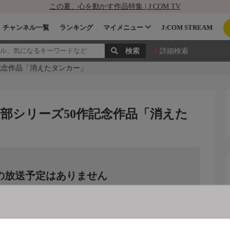
この夏、心を動かす作品特集 | J:COM TV
チャンネル一覧
ランキング
マイメニュー
J:COM STREAM
詳細検索
記念作品「消えたタンカー」
部シリーズ50作記念作品「消えた
の放送予定はありません