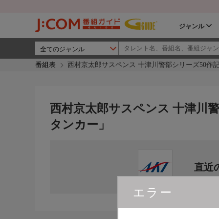
ジャンル
番組表
西村京太郎サスペンス 十津川警部シリーズ50作
西村京太郎サスペンス 十津川警
タンカー」
直近
エラー