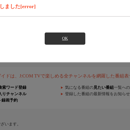
した[error]
OK
組ガイドは、J:COM TVで楽しめる全チャンネルを網羅した番組
検索ワード登録
気になる番組の
見たい番組
一覧への
入りチャンネル
登録した番組の最新情報をお知らせ
ト録画予約
ございます。