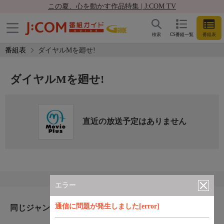
この夏、心を動かす作品特集 | J:COM TV
検索
CS番組一覧
番組表
番組表
ダイヤルMを廻せ!
ダイヤルMを廻せ!
直近の放送予定はありません
エラー
通信に問題が発生しました[error]
同じジャンルのおすすめ番組