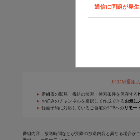
通信に問題が発生しま
J:COM番
番組表の閲覧・番組の検索・検索条件を保存する
お好みのチャンネルを選択して作成できる
お気に
録画予約に対応しているご自宅のSTBへの
リモー
番組内容、放送時間などが実際の放送内容と異なる場合が