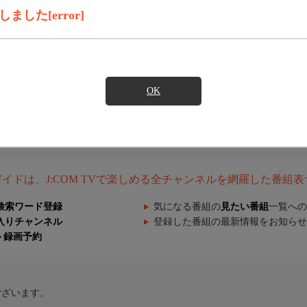
した[error]
OK
組ガイドは、J:COM TVで楽しめる全チャンネルを網羅した番組
検索ワード登録
気になる番組の
見たい番組
一覧への
入りチャンネル
登録した番組の最新情報をお知らせ
ト録画予約
ございます。