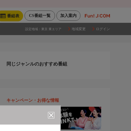
CS番組一覧
加入案内
番組表
地域変更
ログイン
設定地域：
東京 東エリア
同じジャンルのおすすめ番組
キャンペーン・お得な情報