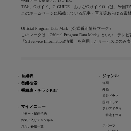
番組データ提供元：IPG Inc.
TiVo、Gガイド、G-GUIDE、およびGガイドロゴは、米国T
このホームページに掲載している記事・写真等あらゆる素
Official Program Data Mark（公式番組情報マーク）
このマークは「Official Program Data Mark」といい
「SI(Service Information)情報」を利用したサービ
番組表
ジャンル
番組検索
洋画
邦画
番組表・チラシPDF
海外ドラマ
国内ドラマ
マイメニュー
アジアドラマ
リモート録画予約
韓流まつり
お気に入りチャンネル
スポーツ
見たい番組一覧