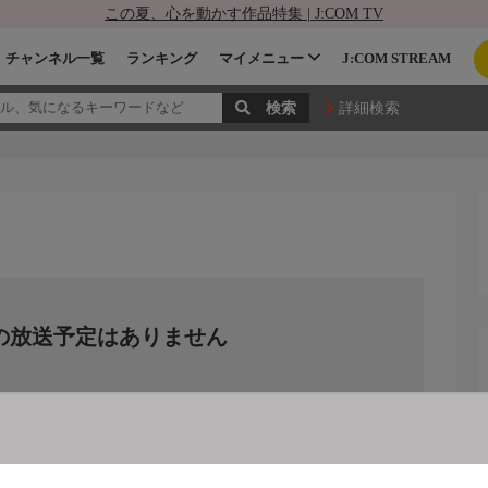
この夏、心を動かす作品特集 | J:COM TV
チャンネル一覧
ランキング
マイメニュー
J:COM STREAM
詳細検索
の放送予定はありません