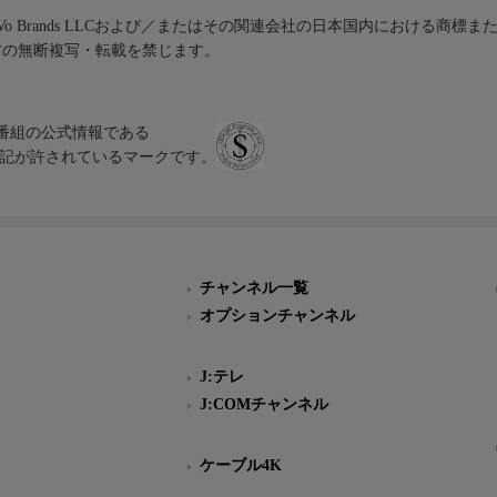
iVo Brands LLCおよび／またはその関連会社の日本国内における商標
材の無断複写・転載を禁じます。
、テレビ番組の公式情報である
スにのみ表記が許されているマークです。
チャンネル一覧
オプションチャンネル
J:テレ
J:COMチャンネル
ケーブル4K