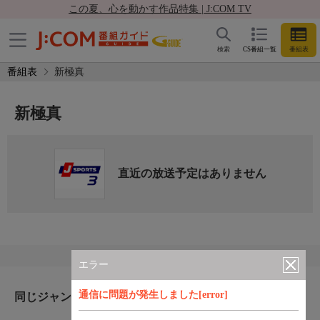
この夏、心を動かす作品特集 | J:COM TV
検索
CS番組一覧
番組表
番組表
新極真
新極真
直近の放送予定はありません
エラー
通信に問題が発生しました[error]
同じジャンルのおすすめ番組