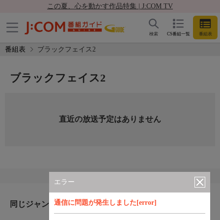
この夏、心を動かす作品特集 | J:COM TV
検索
CS番組一覧
番組表
番組表
ブラックフェイス2
ブラックフェイス2
直近の放送予定はありません
エラー
通信に問題が発生しました[error]
同じジャンルのおすすめ番組