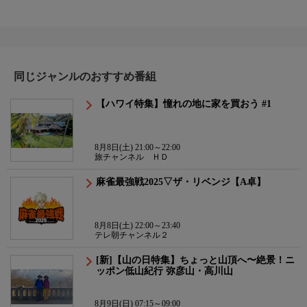
同じジャンルのおすすめ番組
【ハワイ特集】憧れの地に家を買おう #1
8月8日(土) 21:00～22:00
旅チャンネル ＨＤ
麻雀最強戦2025▽ザ・リベンジ【A卓】
8月8日(土) 22:00～23:40
テレ朝チャンネル２
[新]【山の日特集】ちょっと山頂へ〜絶景！ニ
ッポン低山紀行 弥彦山・高川山
8月9日(日) 07:15～09:00