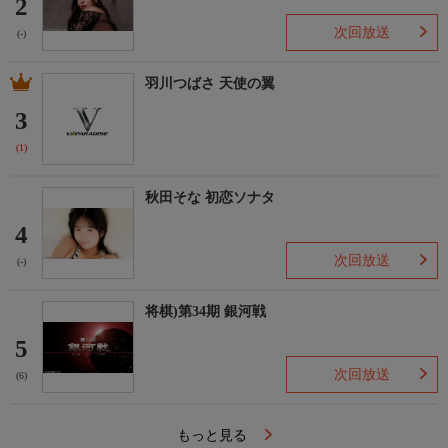
2
次回放送
(-)
羽川つばさ 天使の翼
3
(1)
秋田そな 初恋ソナタ
4
次回放送
(-)
将棋)第34期 銀河戦
5
次回放送
(6)
もっと見る