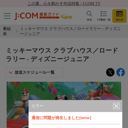
この夏、心を動かす作品特集 | J:COM TV
検索
CS番組一覧
番組表
番組
ミッキーマウス クラブハウス／ロードラリー - ディズニ
表
ージュニア
ミッキーマウス クラブハウス／ロード
ラリー - ディズニージュニア
放送スケジュール一覧
エラー
通信に問題が発生しました[error]