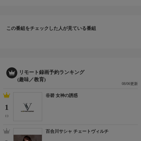
乗り物に乗って道を走るんだ。５つのチェックポイントには特別
なお楽しみが隠されたミッキーボタンが待っている。コースの説
明を受けたみんなは、最初のポイント、ミッキーパークを目指
す。ところが、先頭のピートが通った振動でアヒルのオモチャの
この番組をチェックした人が見ている番組
山が崩れ、みんなは通れなくなってしまう。救助トラックに乗っ
たグーフィーとトゥードルズがみんなのピンチを救う。
リモート録画予約ランキング
(趣味／教育)
08/06更新
谷碧 女神の誘惑
1
(-)
百合川サシャ チェートヴィルチ