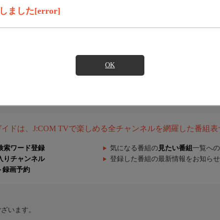
した[error]
OK
組ガイドは、J:COM TVで楽しめる全チャンネルを網羅した番組
検索ワード登録
気になる番組の
見たい番組
一覧への
入りチャンネル
登録した番組の最新情報をお知らせ
ト録画予約
ございます。