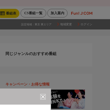
CS番組一覧
加入案内
番組表
地域変更
ログイン
設定地域：
東京 東エリア
同じジャンルのおすすめ番組
キャンペーン・お得な情報