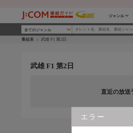
ジャンル
番組表
武雄 F1 第2日
武雄 F1 第2日
直近の放送
エラー