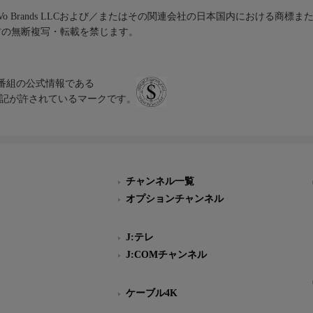
iVo Brands LLCおよび／またはその関連会社の日本国内における商標
材の無断複写・転載を禁じます。
、テレビ番組の公式情報である
スにのみ表記が許されているマークです。
チャンネル一覧
オプションチャンネル
J:テレ
J:COMチャンネル
ケーブル4K