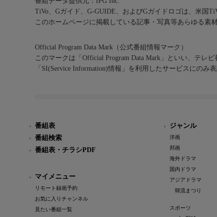
番組データ提供元：IPG Inc.
TiVo、Gガイド、G-GUIDE、およびGガイドロゴは、米国T
このホームページに掲載している記事・写真等あらゆる素
Official Program Data Mark（公式番組情報マーク）
このマークは「Official Program Data Mark」といい
「SI(Service Information)情報」を利用したサービ
番組表
ジャンル
番組検索
洋画
邦画
番組表・チラシPDF
海外ドラマ
国内ドラマ
マイメニュー
アジアドラマ
リモート録画予約
韓流まつり
お気に入りチャンネル
スポーツ
見たい番組一覧