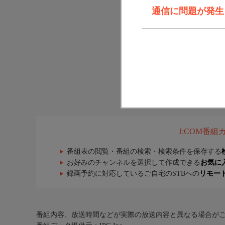
通信に問題が発生しま
J:COM番
番組表の閲覧・番組の検索・検索条件を保存する
お好みのチャンネルを選択して作成できる
お気に
録画予約に対応しているご自宅のSTBへの
リモー
番組内容、放送時間などが実際の放送内容と異なる場合が