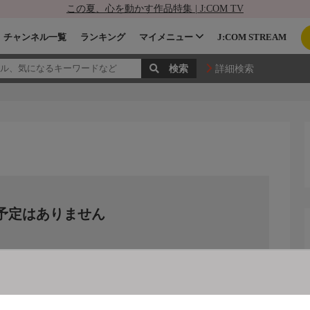
この夏、心を動かす作品特集 | J:COM TV
チャンネル一覧
ランキング
マイメニュー
J:COM STREAM
詳細検索
予定はありません