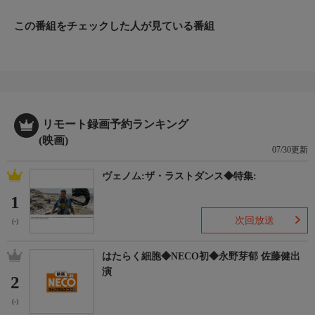
この番組をチェックした人が見ている番組
リモート録画予約ランキング
(映画)
07/30更新
ヴェノム:ザ・ラストダンス◆特集:
1
次回放送
(-)
はたらく細胞◆NECO初◆永野芽郁 佐藤健出
演
2
(-)