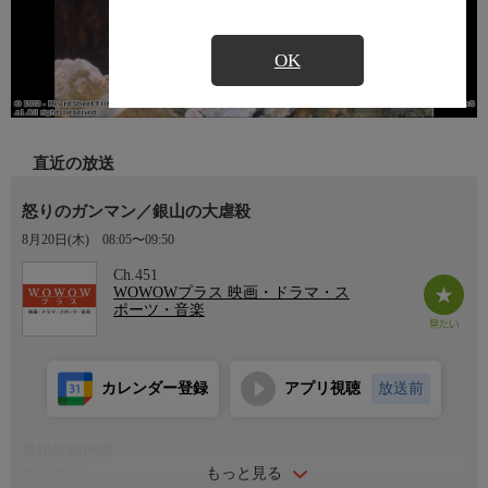
OK
直近の放送
怒りのガンマン／銀山の大虐殺
8月20日(木)
08:05〜09:50
Ch.451
WOWOWプラス 映画・ドラマ・ス
ポーツ・音楽
カレンダー登録
アプリ視聴
放送前
番組詳細内容
もっと見る
番組内容