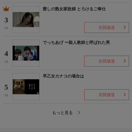
愛しの熟女家政婦 とろけるご奉仕
3
次回放送
(-)
でっちあげ 〜殺人教師と呼ばれた男
4
次回放送
(-)
早乙女カナコの場合は
5
次回放送
(-)
もっと見る