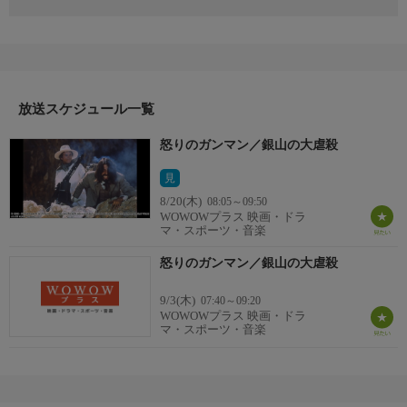
1972年 イタリア
監督：ジャンカルロ・サンティ
出演：リー・ヴァン・クリーフ／ピーター・オブライエン／ジェ
ス・ハーン／ホルスト・フランク
番組詳細
駅馬車が到着したとある西部の町には、3000ドルの賞金が懸った
放送スケジュール一覧
脱獄死刑囚フィリップが潜伏しており、彼を巡って賞金稼ぎが包
怒りのガンマン／銀山の大虐殺
囲し緊張感に溢れていた。ところが乗客の一人であった元保安官
のクレイトンは馬車を降り、賞金稼ぎたちが銃撃戦を繰り広げる
見
中、フィリップの身柄を悠然と確保する。クレイトンはそのまま
8/20(木)
08:05～09:50
フィリップを連れ去ってしまうが、彼は自分の罪は濡れ衣だと主
WOWOWプラス 映画・ドラ
張する。
マ・スポーツ・音楽
怒りのガンマン／銀山の大虐殺
9/3(木)
07:40～09:20
WOWOWプラス 映画・ドラ
マ・スポーツ・音楽