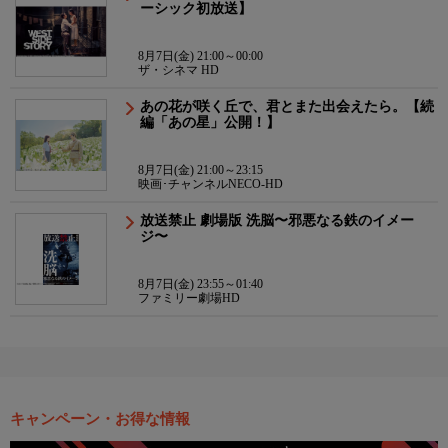
ーシック初放送】
8月7日(金) 21:00～00:00
ザ・シネマ HD
あの花が咲く丘で、君とまた出会えたら。【続
編「あの星」公開！】
8月7日(金) 21:00～23:15
映画･チャンネルNECO-HD
放送禁止 劇場版 洗脳〜邪悪なる鉄のイメー
ジ〜
8月7日(金) 23:55～01:40
ファミリー劇場HD
キャンペーン・お得な情報