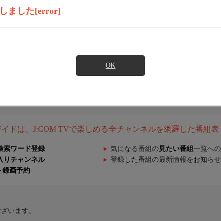
した[error]
OK
組ガイドは、J:COM TVで楽しめる全チャンネルを網羅した番組
検索ワード登録
気になる番組の
見たい番組
一覧への
入りチャンネル
登録した番組の最新情報をお知らせ
ト録画予約
ございます。