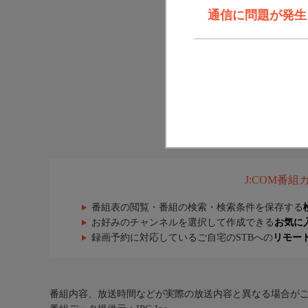
通信に問題が発生しま
J:COM番
番組表の閲覧・番組の検索・検索条件を保存する
お好みのチャンネルを選択して作成できる
お気に
録画予約に対応しているご自宅のSTBへの
リモー
番組内容、放送時間などが実際の放送内容と異なる場合が