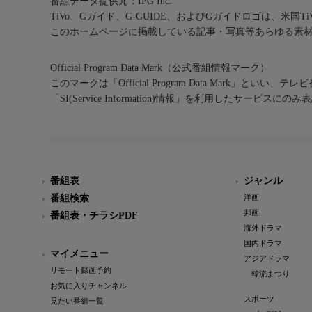
番組データ提供元：IPG Inc.
TiVo、Gガイド、G-GUIDE、およびGガイドロゴは、米国T
このホームページに掲載している記事・写真等あらゆる素
Official Program Data Mark（公式番組情報マーク）
このマークは「Official Program Data Mark」といい
「SI(Service Information)情報」を利用したサービ
番組表
ジャンル
番組検索
洋画
邦画
番組表・チラシPDF
海外ドラマ
国内ドラマ
マイメニュー
アジアドラマ
リモート録画予約
韓流まつり
お気に入りチャンネル
スポーツ
見たい番組一覧