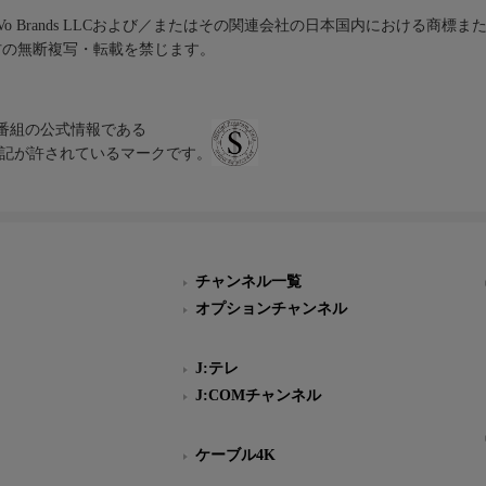
iVo Brands LLCおよび／またはその関連会社の日本国内における商標
材の無断複写・転載を禁じます。
、テレビ番組の公式情報である
スにのみ表記が許されているマークです。
チャンネル一覧
オプションチャンネル
J:テレ
J:COMチャンネル
ケーブル4K