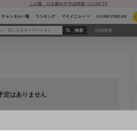
この夏、心を動かす作品特集 | J:COM TV
チャンネル一覧
ランキング
マイメニュー
J:COM STREAM
詳細検索
予定はありません