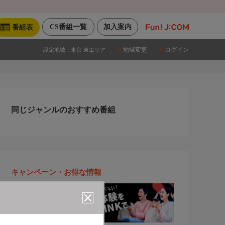
CS番組一覧
加入案内
番組表
地域変更
ログイン
設定地域：
東京 東エリア
同じジャンルのおすすめ番組
キャンペーン・お得な情報