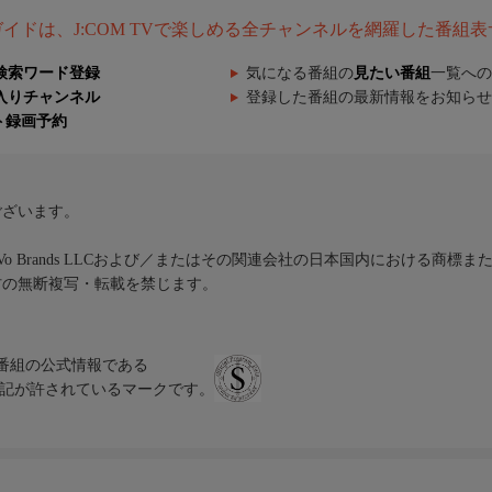
組ガイドは、J:COM TVで楽しめる全チャンネルを網羅した番組
検索ワード登録
気になる番組の
見たい番組
一覧への
入りチャンネル
登録した番組の最新情報をお知らせ
ト録画予約
ございます。
iVo Brands LLCおよび／またはその関連会社の日本国内における商標
材の無断複写・転載を禁じます。
、テレビ番組の公式情報である
スにのみ表記が許されているマークです。