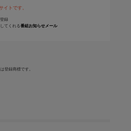
表サイトです。
登録
してくれる
番組お知らせメール
または登録商標です。