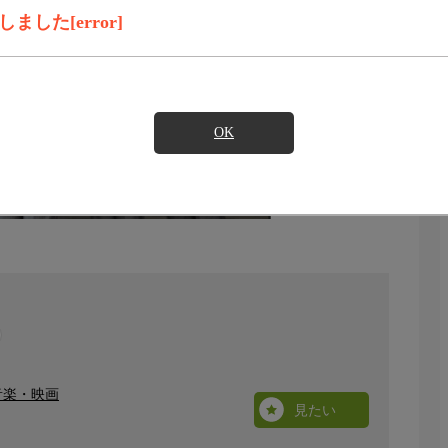
した[error]
OK
音楽・映画
見たい