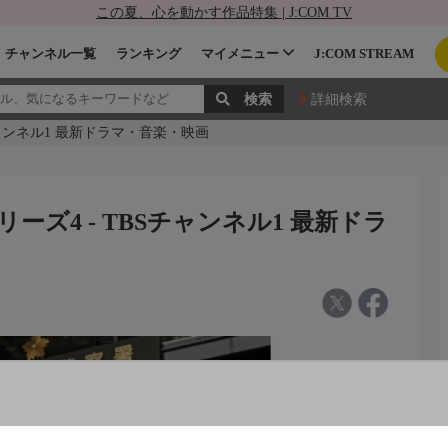
この夏、心を動かす作品特集 | J:COM TV
チャンネル一覧
ランキング
マイメニュー
J:COM STREAM
詳細検索
ャンネル1 最新ドラマ・音楽・映画
ズ4 - TBSチャンネル1 最新ドラ