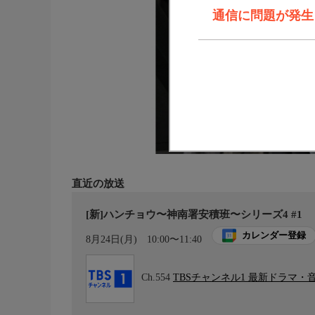
通信に問題が発生しま
直近の放送
[新]ハンチョウ〜神南署安積班〜シリーズ4 #1
カレンダー登録
8月24日(月)
10:00〜11:40
Ch.554
TBSチャンネル1 最新ドラマ・