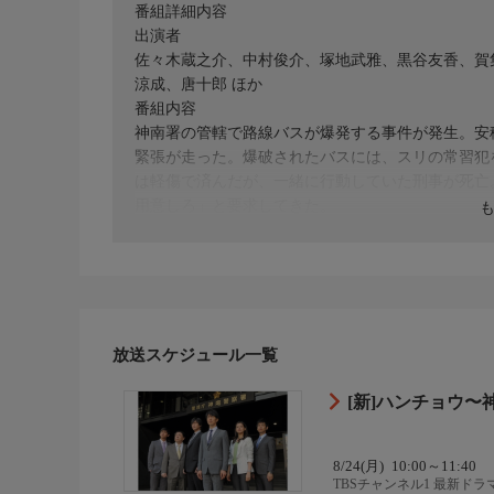
番組詳細内容
出演者
佐々木蔵之介、中村俊介、塚地武雅、黒谷友香、賀
涼成、唐十郎 ほか
番組内容
神南署の管轄で路線バスが爆発する事件が発生。安
緊張が走った。爆破されたバスには、スリの常習犯
は軽傷で済んだが、一緒に行動していた刑事が死亡
用意しろ」と要求してきた。
番組概要
全12話
原作・脚本
【原作】今野敏【脚本】いとう斗士八、大川俊道、
制作
ドリマックス・テレビジョン／TBS 2011
放送スケジュール一覧
プロデューサー
橋本孝、遠藤正人
[新]ハンチョウ〜
ディレクター
酒井聖博、村田忍、ほか
8/24(月)
10:00～11:40
TBSチャンネル1 最新ド