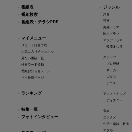
番組表
ジャンル
番組検索
洋画
邦画
番組表・チラシPDF
海外ドラマ
国内ドラマ
マイメニュー
アジアドラマ
リモート録画予約
韓流まつり
お気に入りチャンネル
スポーツ
見たい番組一覧
プロ野球
検索ワード登録
サッカー
番組お知らせメール
ゴルフ
マイ番組ページ
テニス
ランキング
アニメ・キッズ
ディズニー
特集一覧
音楽
フォトインタビュー
エンタメ
生活・趣味・教養
アダルト