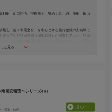
集利樹、山口翔悟、宇梶剛士、安めぐみ、細川茂樹、田山
積剛志（佐々木蔵之介）を中心とする強行犯係の安積班に
を追っていた須田三郎（塚地武雅）が同乗していた。須田
。そして安積班の部屋に爆破予告の電話が入り、「5億円を
もっと見る
ほか
神南署安積班〜シリーズ4 #1
見たい
ラマ・音楽・映画