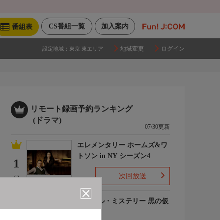
CS番組一覧
加入案内
番組表
地域変更
ログイン
設定地域：
東京 東エリア
リモート録画予約ランキング
(ドラマ)
07/30更新
エレメンタリー ホームズ&ワ
トソン in NY シーズン4
1
次回放送
(-)
ルーヴル・ミステリー 黒の仮
面
2