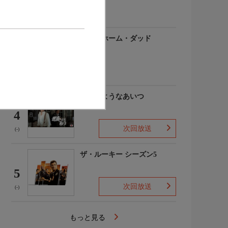
(-)
アットホーム・ダッド
3
(-)
悪魔のようなあいつ
4
次回放送
(-)
ザ・ルーキー シーズン5
5
次回放送
(-)
もっと見る