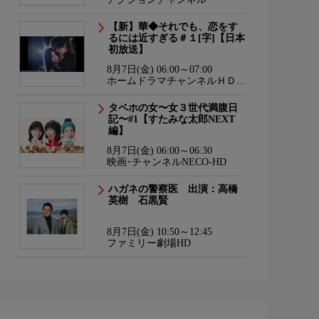
【新】華◆それでも、恋をす
るには近すぎる＃１[字]【日本
初放送】
8月7日(金) 06:00～07:00
ホームドラマチャンネルＨＤ
韓流・時代劇・国内ドラマ
タベホの女〜女３世代満腹日
記〜#1【すたみな太郎NEXT
編】
8月7日(金) 06:00～06:30
映画･チャンネルNECO-HD
ハガネの警察医 出演：高橋
英樹 石黒賢
8月7日(金) 10:50～12:45
ファミリー劇場HD