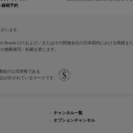
ト録画予約
ございます。
iVo Brands LLCおよび／またはその関連会社の日本国内における商標
材の無断複写・転載を禁じます。
、テレビ番組の公式情報である
スにのみ表記が許されているマークです。
チャンネル一覧
オプションチャンネル