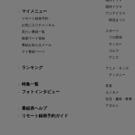
海外ドラマ
国内ドラマ
マイメニュー
アジアドラマ
リモート録画予約
韓流まつり
お気に入りチャンネル
スポーツ
見たい番組一覧
プロ野球
検索ワード登録
サッカー
番組お知らせメール
ゴルフ
マイ番組ページ
テニス
ランキング
アニメ・キッズ
ディズニー
特集一覧
音楽
フォトインタビュー
エンタメ
生活・趣味・教養
アダルト
番組表ヘルプ
リモート録画予約ガイド