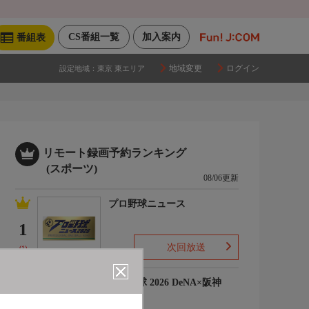
CS番組一覧
加入案内
番組表
地域変更
ログイン
設定地域：
東京 東エリア
リモート録画予約ランキング
(スポーツ)
08/06更新
プロ野球ニュース
1
次回放送
(1)
プロ野球 2026 DeNA×阪神
2