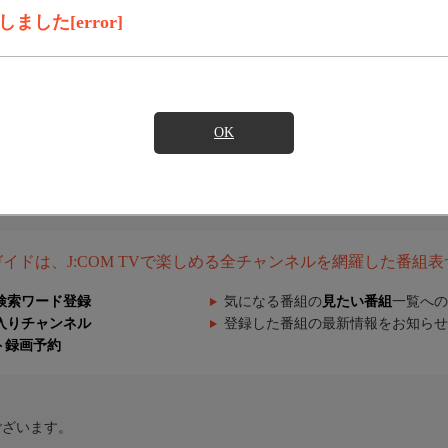
した[error]
OK
組ガイドは、J:COM TVで楽しめる全チャンネルを網羅した番組
検索ワード登録
気になる番組の
見たい番組
一覧への
入りチャンネル
登録した番組の最新情報をお知らせ
ト録画予約
ございます。