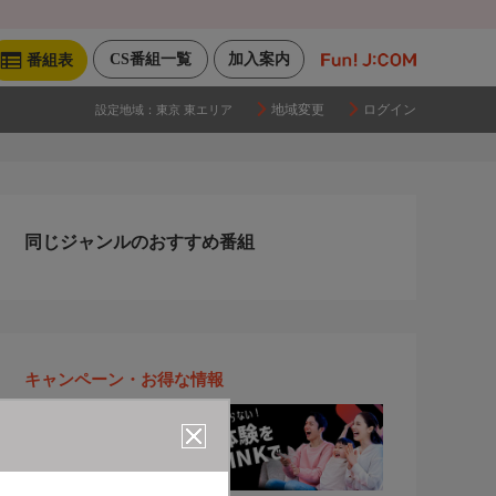
CS番組一覧
加入案内
番組表
地域変更
ログイン
設定地域：
東京 東エリア
同じジャンルのおすすめ番組
キャンペーン・お得な情報