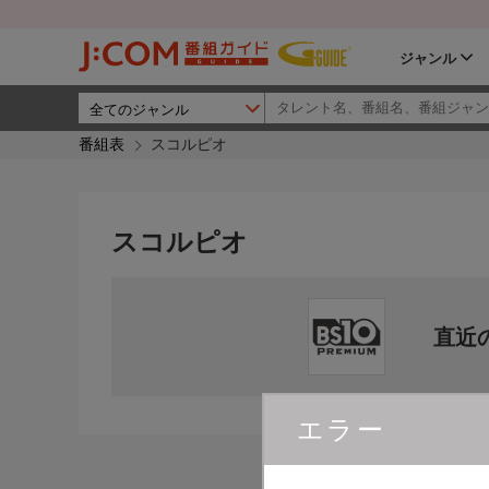
ジャンル
番組表
スコルピオ
スコルピオ
直近
エラー