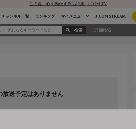
この夏、心を動かす作品特集 | J:COM TV
チャンネル一覧
ランキング
マイメニュー
J:COM STREAM
詳細検索
の放送予定はありません