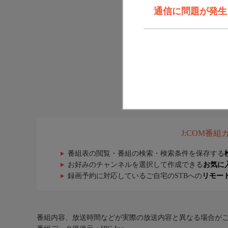
通信に問題が発生しま
J:COM番
番組表の閲覧・番組の検索・検索条件を保存する
お好みのチャンネルを選択して作成できる
お気に
録画予約に対応しているご自宅のSTBへの
リモー
番組内容、放送時間などが実際の放送内容と異なる場合が