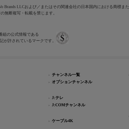
iVo Brands LLCおよび／またはその関連会社の日本国内における商標
材の無断複写・転載を禁じます。
、テレビ番組の公式情報である
スにのみ表記が許されているマークです。
チャンネル一覧
オプションチャンネル
J:テレ
J:COMチャンネル
ケーブル4K