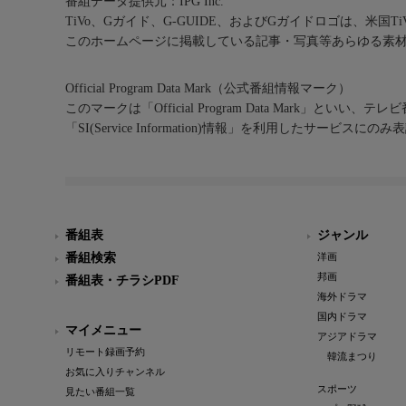
番組データ提供元：IPG Inc.
TiVo、Gガイド、G-GUIDE、およびGガイドロゴは、米国T
このホームページに掲載している記事・写真等あらゆる素
Official Program Data Mark（公式番組情報マーク）
このマークは「Official Program Data Mark」といい
「SI(Service Information)情報」を利用したサービ
番組表
ジャンル
番組検索
洋画
邦画
番組表・チラシPDF
海外ドラマ
国内ドラマ
マイメニュー
アジアドラマ
リモート録画予約
韓流まつり
お気に入りチャンネル
スポーツ
見たい番組一覧