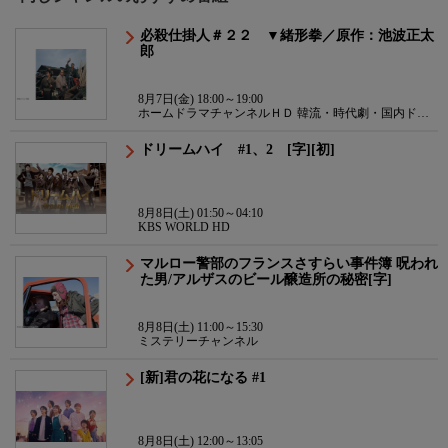
必殺仕掛人＃２２ ▼緒形拳／原作：池波正太
郎
8月7日(金) 18:00～19:00
ホームドラマチャンネルＨＤ 韓流・時代劇・国内ドラ
マ
ドリームハイ #1、2 [字][初]
8月8日(土) 01:50～04:10
KBS WORLD HD
マルロー警部のフランスさすらい事件簿 呪われ
た男/アルザスのビール醸造所の秘密[字]
8月8日(土) 11:00～15:30
ミステリーチャンネル
[新]君の花になる #1
8月8日(土) 12:00～13:05