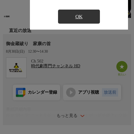
OK
直近の放送
御金蔵破り 家康の首
8月30日(日)
12:30〜14:30
Ch.502
時代劇専門チャンネル HD
カレンダー登録
アプリ視聴
放送前
番組詳細内容
もっと見る
怪盗"闇の牙"こと市兵衛（若山富三郎）、お朝（菊地優子）父娘
が乗る凧が尾張山中深くに落下、二人は、全国に組織を持つ大道
芸人の一族の者たちに捕まった。一族の差配・仁太夫（大木実）