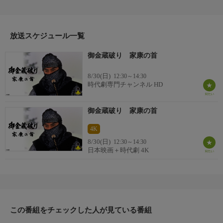
は、徳川に殺された父の恨みを晴らすという市兵衛の執念を知
り、市兵衛に協力を約束する。将軍家斉が純金の家康公座像を駿
府から江戸城に運ぶ計画を知った市兵衛は、これを奪うため、盗
賊の小次郎（林与一）と手を結ぶ……。
放送スケジュール一覧
御金蔵破り 家康の首
8/30(日)
12:30～14:30
時代劇専門チャンネル HD
御金蔵破り 家康の首
4K
8/30(日)
12:30～14:30
日本映画＋時代劇 4K
この番組をチェックした人が見ている番組