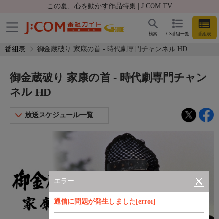
この夏、心を動かす作品特集 | J:COM TV
検索
CS番組一覧
番組表
番組表
御金蔵破り 家康の首 - 時代劇専門チャンネル HD
御金蔵破り 家康の首 - 時代劇専門チャン
ネル HD
放送スケジュール一覧
エラー
通信に問題が発生しました[error]