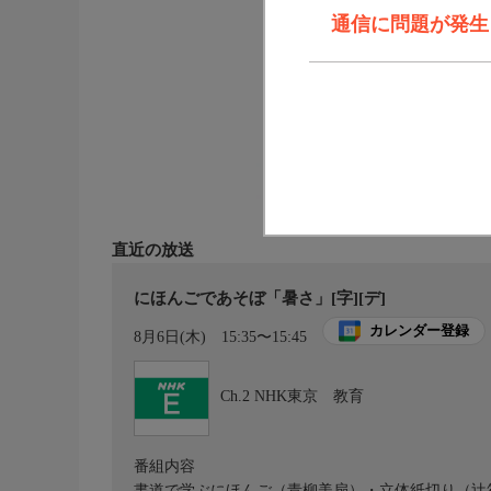
通信に問題が発生しま
直近の放送
にほんごであそぼ「暑さ」[字][デ]
カレンダー登録
8月6日(木)
15:35〜15:45
Ch.2
NHK東京 教育
番組内容
書道で学ぶにほんご（青柳美扇）・立体紙切り（辻