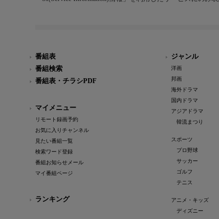
番組表
ジャンル
番組検索
洋画
邦画
番組表・チラシPDF
海外ドラマ
国内ドラマ
マイメニュー
アジアドラマ
リモート録画予約
韓流まつり
お気に入りチャンネル
スポーツ
見たい番組一覧
プロ野球
検索ワード登録
サッカー
番組お知らせメール
ゴルフ
マイ番組ページ
テニス
ランキング
アニメ・キッズ
ディズニー