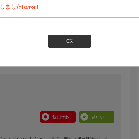
した[error]
OK
録画予約
見たい
笙）・ぐうたらちんたら／暑さ、朗読（津田健次郎）／