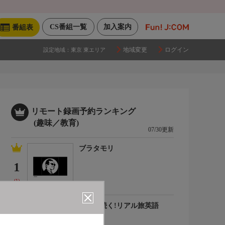
CS番組一覧
加入案内
番組表
地域変更
ログイン
設定地域：
東京 東エリア
リモート録画予約ランキング
(趣味／教育)
07/30更新
ブラタモリ
1
(1)
会話が続く!リアル旅英語
2