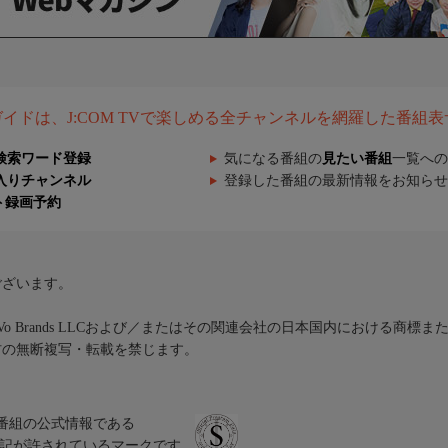
組ガイドは、J:COM TVで楽しめる全チャンネルを網羅した番組
検索ワード登録
気になる番組の
見たい番組
一覧への
入りチャンネル
登録した番組の最新情報をお知らせ
ト録画予約
ございます。
iVo Brands LLCおよび／またはその関連会社の日本国内における商標
材の無断複写・転載を禁じます。
、テレビ番組の公式情報である
スにのみ表記が許されているマークです。