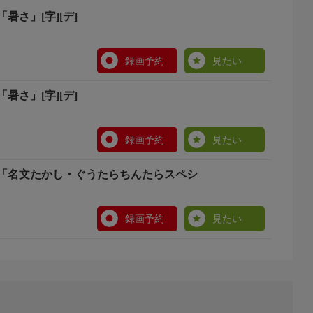
暑さ」[字][デ]
録画予約
見たい
暑さ」[字][デ]
録画予約
見たい
「名文たかし・ぐうたらちんたらスペシ
録画予約
見たい