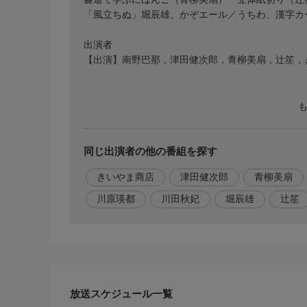
「風立ちぬ」堀辰雄、かぞエール／うちわ、漢字カー
出演者
【出演】南野巴那，津田健次郎，青柳美扇，辻笙，
同じ出演者の他の番組を探す
きいやま商店
津田健次郎
青柳美扇
川原瑛都
川田秋妃
堀辰雄
辻笙
放送スケジュール一覧