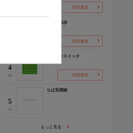
次回放送
(3)
じゅん散歩
3
次回放送
(9)
ピタゴラスイッチ
4
次回放送
(2)
ちば見聞録
5
(-)
もっと見る