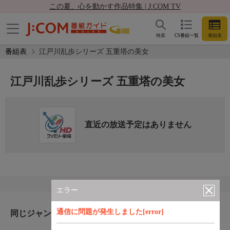
この夏、心を動かす作品特集 | J:COM TV
検索
CS番組一覧
番組表
番組表
江戸川乱歩シリーズ 五重塔の美女
江戸川乱歩シリーズ 五重塔の美女
直近の放送予定はありません
エラー
通信に問題が発生しました[error]
同じジャンルのおすすめ番組