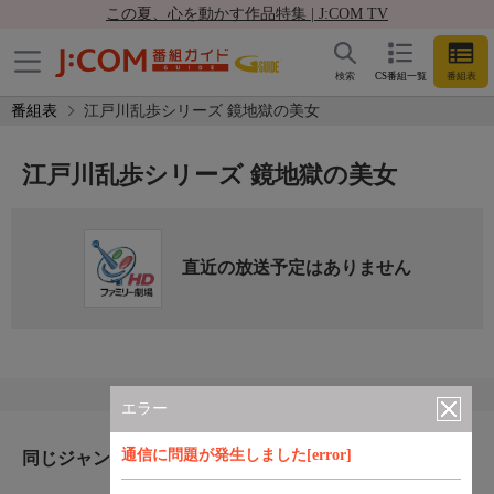
この夏、心を動かす作品特集 | J:COM TV
検索
CS番組一覧
番組表
番組表
江戸川乱歩シリーズ 鏡地獄の美女
江戸川乱歩シリーズ 鏡地獄の美女
直近の放送予定はありません
エラー
通信に問題が発生しました[error]
同じジャンルのおすすめ番組