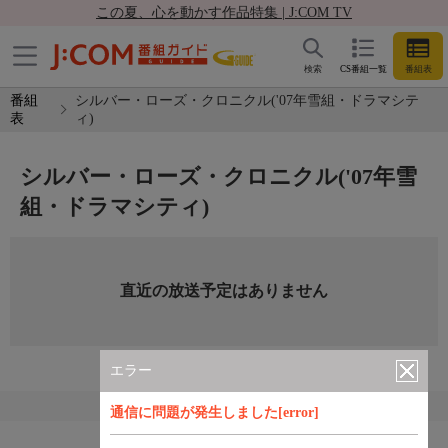
この夏、心を動かす作品特集 | J:COM TV
検索
CS番組一覧
番組表
番組
シルバー・ローズ・クロニクル('07年雪組・ドラマシテ
表
ィ)
シルバー・ローズ・クロニクル('07年雪
組・ドラマシティ)
直近の放送予定はありません
エラー
通信に問題が発生しました[error]