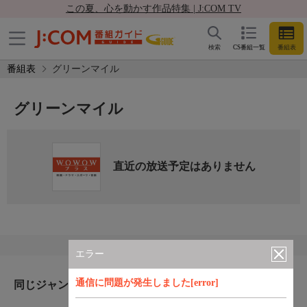
この夏、心を動かす作品特集 | J:COM TV
検索
CS番組一覧
番組表
番組表
グリーンマイル
グリーンマイル
直近の放送予定はありません
エラー
通信に問題が発生しました[error]
同じジャンルのおすすめ番組