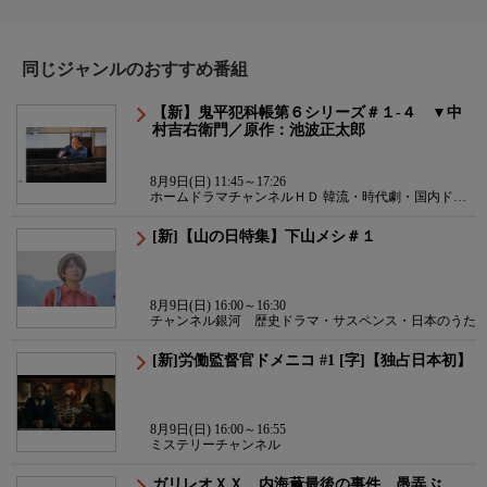
同じジャンルのおすすめ番組
【新】鬼平犯科帳第６シリーズ＃１-４ ▼中
村吉右衛門／原作：池波正太郎
8月9日(日) 11:45～17:26
ホームドラマチャンネルＨＤ 韓流・時代劇・国内ドラ
マ
[新]【山の日特集】下山メシ＃１
8月9日(日) 16:00～16:30
チャンネル銀河 歴史ドラマ・サスペンス・日本のうた
[新]労働監督官ドメニコ #1 [字]【独占日本初】
8月9日(日) 16:00～16:55
ミステリーチャンネル
ガリレオＸＸ 内海薫最後の事件 愚弄ぶ