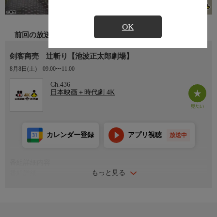
OK
前回の放送
剣客商売 辻斬り【池波正太郎劇場】
8月8日(土)
09:00〜11:00
Ch.436
日本映画＋時代劇 4K
カレンダー登録
アプリ視聴
放送中
番組詳細内容
もっと見る
番組詳細
剣一筋に生きる武芸者・秋山大治郎（加藤剛）は、ある夜三人組
の辻斬りに襲われた。三人は、幕府の重鎮お目付衆・永井十太夫
（武内亨）の息子・右京（伊藤高）とその家来だった。翌日、見
知らぬ侍が大治郎を訪ね、ある人物の両腕の骨を折ってほしいと