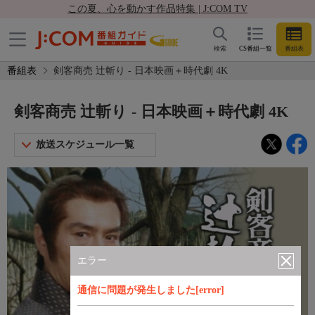
この夏、心を動かす作品特集 | J:COM TV
検索
CS番組一覧
番組表
番組表
剣客商売 辻斬り - 日本映画＋時代劇 4K
剣客商売 辻斬り - 日本映画＋時代劇 4K
放送スケジュール一覧
エラー
通信に問題が発生しました[error]