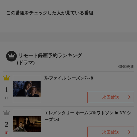
五十両を差し出す。大治郎は断るが、小兵衛が調べてみると、永
井家と老中・田沼意次（小沢栄太郎）の隠し子・三冬の縁組みが
この番組をチェックした人が見ている番組
絡んでいることが分かり…。
リモート録画予約ランキング
(ドラマ)
08/06更新
X-ファイル シーズン7～8
1
次回放送
(-)
エレメンタリー ホームズ&ワトソン in NY シ
ーズン4
2
次回放送
(1)