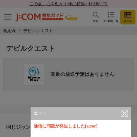
この夏、心を動かす作品特集 | J:COM TV
検索
CS番組一覧
番組表
番組表
デビルクエスト
デビルクエスト
直近の放送予定はありません
エラー
通信に問題が発生しました[error]
同じジャンルのおすすめ番組