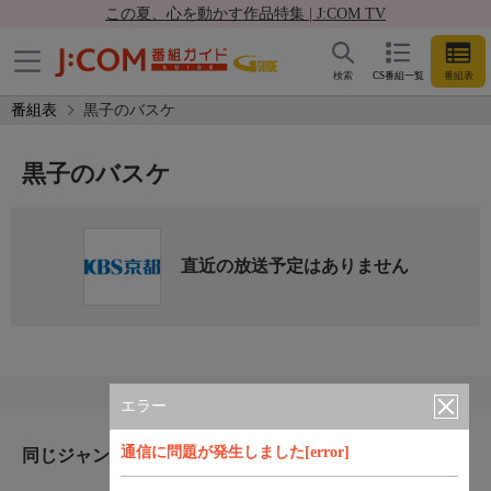
この夏、心を動かす作品特集 | J:COM TV
検索
CS番組一覧
番組表
番組表
黒子のバスケ
黒子のバスケ
直近の放送予定はありません
エラー
通信に問題が発生しました[error]
同じジャンルのおすすめ番組